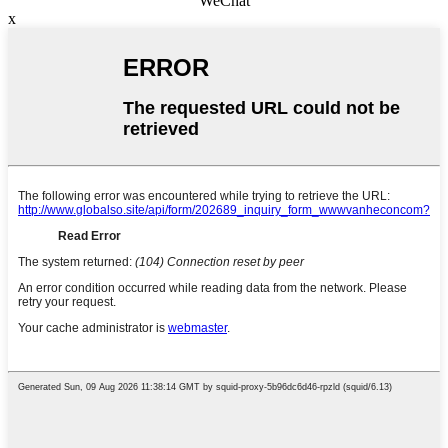
WeChat
x